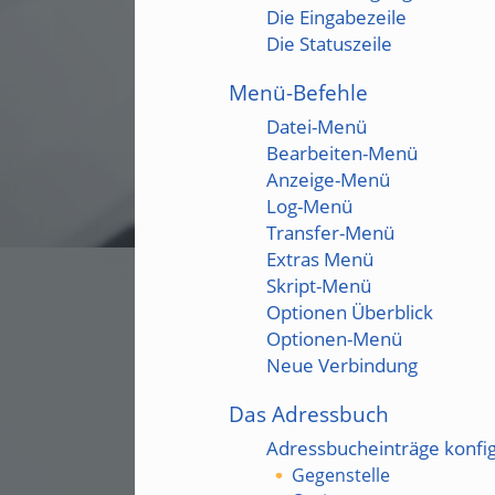
Die Eingabezeile
Die Statuszeile
Menü-Befehle
Datei-Menü
Bearbeiten-Menü
Anzeige-Menü
Log-Menü
Transfer-Menü
Extras Menü
Skript-Menü
Optionen Überblick
Optionen-Menü
Neue Verbindung
Das Adressbuch
Adressbucheinträge konfi
Gegenstelle