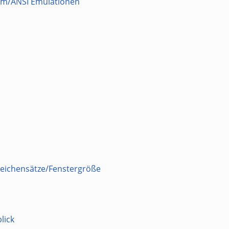
erm/ANSI Emulationen
Zeichensätze/Fenstergröße
lick