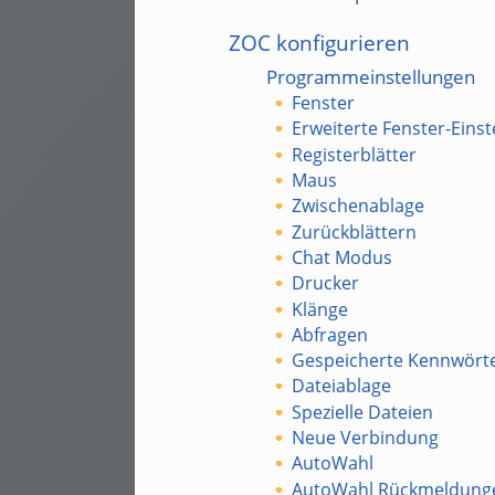
ZOC konfigurieren
Programmeinstellungen
Fenster
Erweiterte Fenster-Eins
Registerblätter
Maus
Zwischenablage
Zurückblättern
Chat Modus
Drucker
Klänge
Abfragen
Gespeicherte Kennwört
Dateiablage
Spezielle Dateien
Neue Verbindung
AutoWahl
AutoWahl Rückmeldung