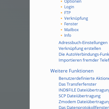
Optionen
Login
FTP
Verknüpfung
Fenster
Mailbox
Info
Adressbuch-Einstellungen
Verknüpfung erstellen
Die AutoVerbindungs-Funk
Importieren fremder Tele
Weitere Funktionen
Benutzerdefinierte Aktion
Das Transferfenster
IND$FILE Dateiübertragun
SCP Dateiübertragung
Zmodem Dateiübertragun
Das Datenprotokollfenster