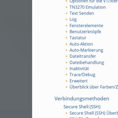
Optionen für die VT/Xt
TN3270 Emulation
Text Senden
Log
Fensterelemente
Benutzerknöpfe
Tastatur
Auto-Aktion
Auto-Markierung
Dateitransfer
Dateibehandlung
Inaktivität
Trace/Debug
Erweitert
Überblick über Farben/
Verbindungsmethoden
Secure Shell (SSH)
Secure Shell (SSH) Überb