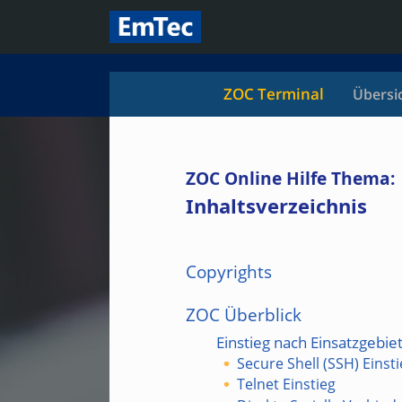
ZOC Terminal
Übersi
ZOC Online Hilfe Thema:
Inhaltsverzeichnis
Copyrights
ZOC Überblick
Einstieg nach Einsatzgebie
Secure Shell (SSH) Einst
Telnet Einstieg