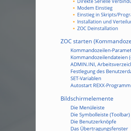
Direkte Serielle Verbind
Modem Einstieg
Einstieg in Skripts/Pro
Installation und Vertei
ZOC Deinstallation
ZOC starten (Kommandozei
Kommandozeilen-Paramet
Kommandozeilendateien (co
ADMIN.INI, Arbeitsverzeic
Festlegung des Benutzerd
SET-Variablen
Autostart REXX-Programm
Bildschirmelemente
Die Menüleiste
Die Symbolleiste (Toolbar)
Die Benutzerknöpfe
Das Übertragungsfenster