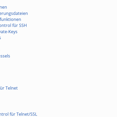
onen
ierungsdateien
üfunktionen
ntrol für SSH
vate-Keys
s
e
ssels
ür Telnet
trol für Telnet/SSL