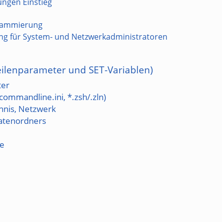
ungen Einstieg
grammierung
lung für System- und Netzwerkadministratoren
lenparameter und SET-Variablen)
er
mmandline.ini, *.zsh/.zln)
hnis, Netzwerk
atenordners
e