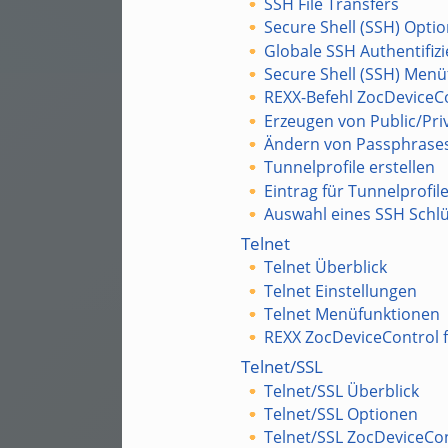
SSH File Transfers
Secure Shell (SSH) Opti
Globale SSH Authentifiz
Secure Shell (SSH) Men
REXX-Befehl ZocDeviceCo
Erzeugen von Public/Pri
Ändern von Passphrase
Tunnelprofile erstellen
Eintrag für Tunnelprofil
Auswahl eines SSH Schlü
Telnet
Telnet Überblick
Telnet Einstellungen
Telnet Menüfunktionen
REXX ZocDeviceControl f
Telnet/SSL
Telnet/SSL Überblick
Telnet/SSL Optionen
Telnet/SSL ZocDeviceCon