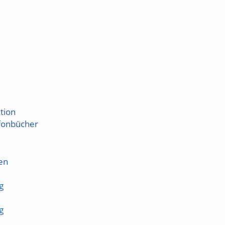
tion
fonbücher
en
g
g