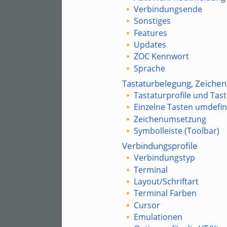
Verbindungsende
Sonstiges
Features
Updates
ZOC Kennwort
Sprache
Tastaturbelegung, Zeichen
Tastaturprofile und Tas
Einzelne Tasten umdefin
Zeichenumsetzung
Symbolleiste (Toolbar)
Verbindungsprofile
Verbindungstyp
Terminal
Layout/Schriftart
Terminal Farben
Cursor
Emulationen