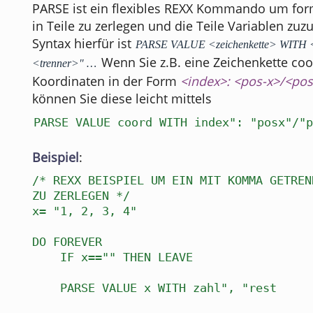
PARSE ist ein flexibles REXX Kommando um for
in Teile zu zerlegen und die Teile Variablen zuz
Syntax hierfür ist
PARSE VALUE <zeichenkette> WITH <
Wenn Sie z.B. eine Zeichenkette coo
<trenner>" …
Koordinaten in der Form
<index>: <pos-x>/<pos
können Sie diese leicht mittels
PARSE VALUE coord WITH index": "posx"/"p
Beispiel
:
/* REXX BEISPIEL UM EIN MIT KOMMA GETREN
ZU ZERLEGEN */
x= "1, 2, 3, 4"
DO FOREVER
IF x=="" THEN LEAVE
PARSE VALUE x WITH zahl", "rest