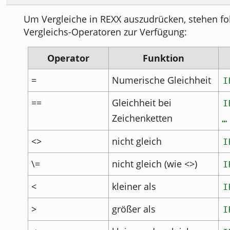
Um Vergleiche in REXX auszudrücken, stehen f
Vergleichs-Operatoren zur Verfügung:
Operator
Funktion
=
Numerische Gleichheit
I
==
Gleichheit bei
I
Zeichenketten
…
<>
nicht gleich
I
\=
nicht gleich (wie <>)
I
<
kleiner als
I
>
größer als
I