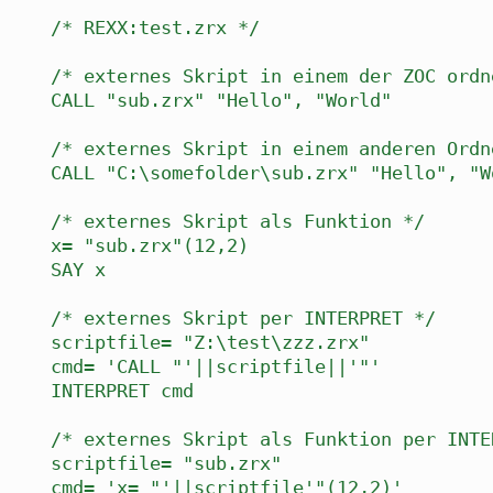
/* REXX:test.zrx */
/* externes Skript in einem der ZOC ordn
CALL "sub.zrx" "Hello", "World"
/* externes Skript in einem anderen Ordn
CALL "C:\somefolder\sub.zrx" "Hello", "W
/* externes Skript als Funktion */
x= "sub.zrx"(12,2)
SAY x
/* externes Skript per INTERPRET */
scriptfile= "Z:\test\zzz.zrx"
cmd= 'CALL "'||scriptfile||'"'
INTERPRET cmd
/* externes Skript als Funktion per INTE
scriptfile= "sub.zrx"
cmd= 'x= "'||scriptfile'"(12,2)'