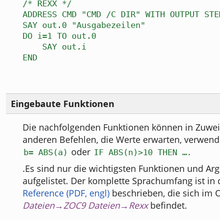
/* REXX */
ADDRESS CMD "CMD /C DIR" WITH OUTPUT STE
SAY out.0 "Ausgabezeilen"
DO i=1 TO out.0
SAY out.i
END
Eingebaute Funktionen
Die nachfolgenden Funktionen können in Zuwei
anderen Befehlen, die Werte erwarten, verwende
oder
.
b= ABS(a)
IF ABS(n)>10 THEN …
.Es sind nur die wichtigsten Funktionen und A
aufgelistet. Der komplette Sprachumfang ist in
Reference (PDF, engl)
beschrieben, die sich im
Dateien→ZOC9 Dateien→Rexx
befindet.