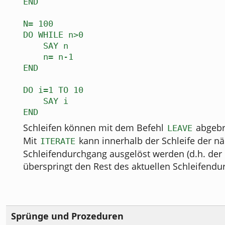
END
N= 100
DO WHILE n>0
SAY n
n= n-1
END
DO i=1 TO 10
SAY i
END
Schleifen können mit dem Befehl
abgebr
LEAVE
Mit
kann innerhalb der Schleife der n
ITERATE
Schleifendurchgang ausgelöst werden (d.h. der
überspringt den Rest des aktuellen Schleifendu
Sprünge und Prozeduren