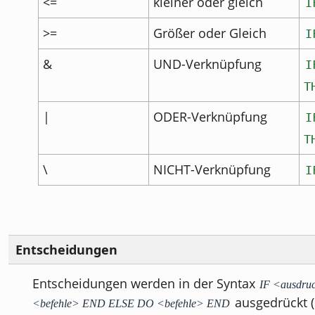
<=
kleiner oder gleich
I
>=
Größer oder Gleich
I
&
UND-Verknüpfung
I
T
|
ODER-Verknüpfung
I
T
\
NICHT-Verknüpfung
I
Entscheidungen
Entscheidungen werden in der Syntax
IF <ausdr
ausgedrückt (
<befehle> END ELSE DO <befehle> END