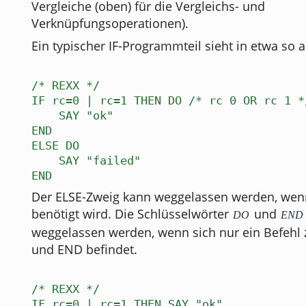
Vergleiche (oben) für die Vergleichs- und
Verknüpfungsoperationen).
Ein typischer IF-Programmteil sieht in etwa so a
/* REXX */
IF rc=0 | rc=1 THEN DO /* rc 0 OR rc 1 *
SAY "ok"
END
ELSE DO
SAY "failed"
END
Der ELSE-Zweig kann weggelassen werden, wenn
benötigt wird. Die Schlüsselwörter
und
DO
END
weggelassen werden, wenn sich nur ein Befehl
und END befindet.
/* REXX */
IF rc=0 | rc=1 THEN SAY "ok"