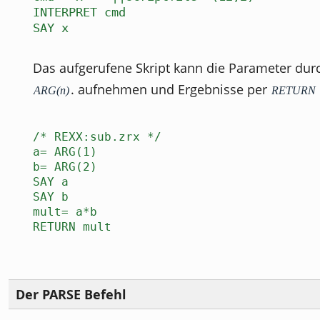
INTERPRET cmd
SAY x
Das aufgerufene Skript kann die Parameter dur
. aufnehmen und Ergebnisse per
ARG(n)
RETURN
/* REXX:sub.zrx */
a= ARG(1)
b= ARG(2)
SAY a
SAY b
mult= a*b
RETURN mult
Der PARSE Befehl