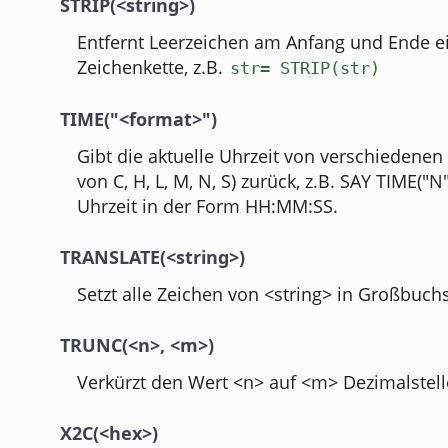
STRIP(<string>)
Entfernt Leerzeichen am Anfang und Ende e
Zeichenkette, z.B.
str= STRIP(str)
TIME("<format>")
Gibt die aktuelle Uhrzeit von verschiedenen
von C, H, L, M, N, S) zurück, z.B. SAY TIME("N"
Uhrzeit in der Form HH:MM:SS.
TRANSLATE(<string>)
Setzt alle Zeichen von <string> in Großbuc
TRUNC(<n>, <m>)
Verkürzt den Wert <n> auf <m> Dezimalstell
X2C(<hex>)