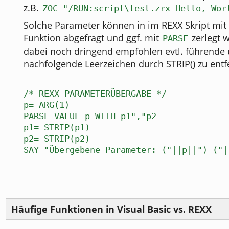
z.B.
ZOC "/RUN:script\test.zrx Hello, Wor
Solche Parameter können in im REXX Skript mit 
Funktion abgefragt und ggf. mit
zerlegt w
PARSE
dabei noch dringend empfohlen evtl. führende
nachfolgende Leerzeichen durch STRIP() zu entf
/* REXX PARAMETERÜBERGABE */
p= ARG(1)
PARSE VALUE p WITH p1","p2
p1= STRIP(p1)
p2= STRIP(p2)
SAY "Übergebene Parameter: ("||p||") ("|
Häufige Funktionen in Visual Basic vs. REXX