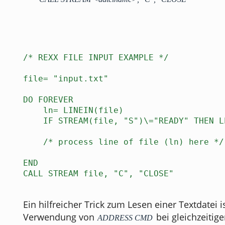
/* REXX FILE INPUT EXAMPLE */
file= "input.txt"
DO FOREVER
ln= LINEIN(file)
IF STREAM(file, "S")\="READY" THEN L
/* process line of file (ln) here */
END
CALL STREAM file, "C", "CLOSE"
Ein hilfreicher Trick zum Lesen einer Textdatei i
Verwendung von
bei gleichzeitig
ADDRESS CMD