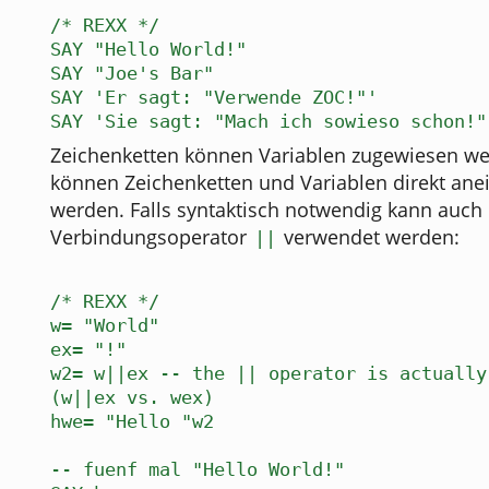
/* REXX */
SAY "Hello World!"
SAY "Joe's Bar"
SAY 'Er sagt: "Verwende ZOC!"'
SAY 'Sie sagt: "Mach ich sowieso schon!"
Zeichenketten können Variablen zugewiesen w
können Zeichenketten und Variablen direkt ane
werden. Falls syntaktisch notwendig kann auch 
Verbindungsoperator
verwendet werden:
||
/* REXX */
w= "World"
ex= "!"
w2= w||ex -- the || operator is actually
(w||ex vs. wex)
hwe= "Hello "w2
-- fuenf mal "Hello World!"