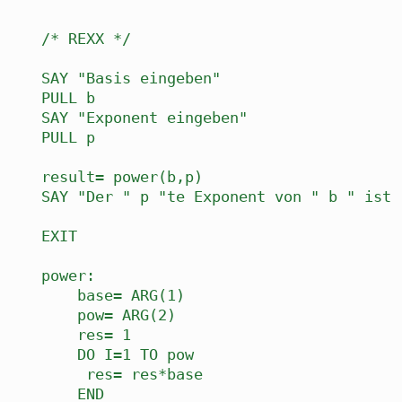
/* REXX */
SAY "Basis eingeben"
PULL b
SAY "Exponent eingeben"
PULL p
result= power(b,p)
SAY "Der " p "te Exponent von " b " ist 
EXIT
power:
base= ARG(1)
pow= ARG(2)
res= 1
DO I=1 TO pow
res= res*base
END