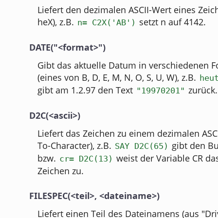
Liefert den dezimalen ASCII-Wert eines Zeic
heX), z.B.
setzt n auf 4142.
n= C2X('AB')
DATE("<format>")
Gibt das aktuelle Datum in verschiedenen 
(eines von B, D, E, M, N, O, S, U, W), z.B.
heu
gibt am 1.2.97 den Text
zurück.
"19970201"
D2C(<ascii>)
Liefert das Zeichen zu einem dezimalen ASC
To-Character), z.B.
gibt den Bu
SAY D2C(65)
bzw.
weist der Variable CR da
cr= D2C(13)
Zeichen zu.
FILESPEC(<teil>, <dateiname>)
Liefert einen Teil des Dateinamens (aus "Driv