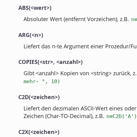
ABS(<wert>)
Absoluter Wert (entfernt Vorzeichen), z.B.
n
ARG(<n>)
Liefert das n-te Argument einer Prozedur/Fu
COPIES(<str>, <anzahl>)
Gibt <anzahl> Kopien von <string> zurück, z
mehr- ", 10)
C2D(<zeichen>)
Liefert den dezimalen ASCII-Wert eines ode
Zeichen (Char-TO-Decimal), z.B.
n=C2D('A')
C2X(<zeichen>)