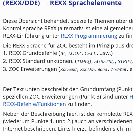
(REXX/DDE) → REXX Sprachelemente
Diese Übersicht behandelt spezielle Themen über d
Kontrollsprache REXX (alternativ ist eine allgemein
REXX-Einführung unter
REXX Programmierung
zu fin
Die REXX Sprache für ZOC besteht im Prinzip aus dre
1. REXX Grundbefehle (
,
,
, usw.)
IF
LOOP
CALL
2. REXX Standardfunktionen. (
,
,
TIME()
SUBSTR()
STRIP(
3. ZOC Erweiterungen (
,
,
, e
ZocSend
ZocDownload
ZocWait
Der Text unten beschreibt den Grundumfang (Punkte
speziellen ZOC-Erweiterungen (Punkt 3) sind unter
H
REXX-Befehle/Funktionen
zu finden.
Neben der Beschreibung hier, ist der komplette R
(wiederum Punkte 1. und 2.) auch an verschiedenen 
Internet beschrieben. Links hierzu befinden sich im