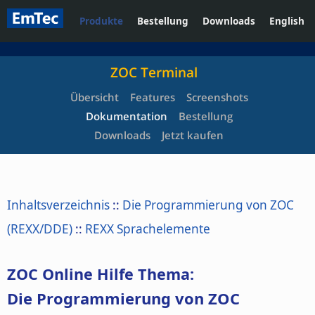
Produkte
Bestellung
Downloads
English
ZOC Terminal
Übersicht
Features
Screenshots
Dokumentation
Bestellung
Downloads
Jetzt kaufen
Inhaltsverzeichnis
::
Die Programmierung von ZOC
(REXX/DDE)
::
REXX Sprachelemente
ZOC Online Hilfe Thema:
Die Programmierung von ZOC