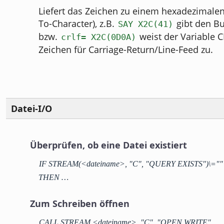
Liefert das Zeichen zu einem hexadezimalen
To-Character), z.B.
gibt den Bu
SAY X2C(41)
bzw.
weist der Variable C
crlf= X2C(0D0A)
Zeichen für Carriage-Return/Line-Feed zu.
Datei-I/O
Überprüfen, ob eine Datei existiert
IF STREAM(<dateiname>, "C", "QUERY EXISTS")\=""
THEN …
Zum Schreiben öffnen
CALL STREAM <dateiname>, "C", "OPEN WRITE"