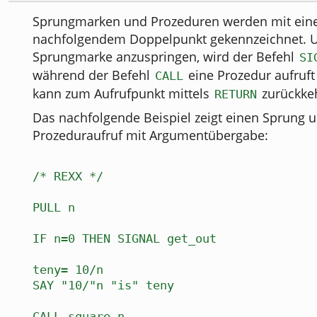
Sprungmarken und Prozeduren werden mit ei
nachfolgendem Doppelpunkt gekennzeichnet. 
Sprungmarke anzuspringen, wird der Befehl
SI
während der Befehl
eine Prozedur aufruft
CALL
kann zum Aufrufpunkt mittels
zurückkeh
RETURN
Das nachfolgende Beispiel zeigt einen Sprung 
Prozeduraufruf mit Argumentübergabe:
/* REXX */
PULL n
IF n=0 THEN SIGNAL get_out
teny= 10/n
SAY "10/"n "is" teny
CALL square n