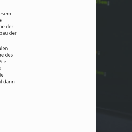
iesem
e
me der
fbau der
alen
me des
Sie
o
ie
al dann