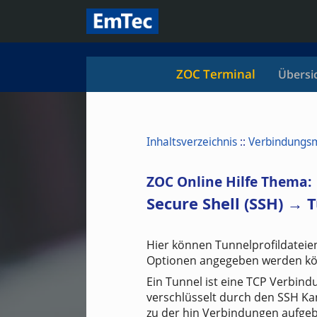
ZOC Terminal
Übersi
Inhaltsverzeichnis
::
Verbindungs
ZOC Online Hilfe Thema:
Secure Shell (SSH) → T
Hier können Tunnelprofildateie
Optionen angegeben werden k
Ein Tunnel ist eine TCP Verbin
verschlüsselt durch den SSH Kan
zu der hin Verbindungen aufgeb