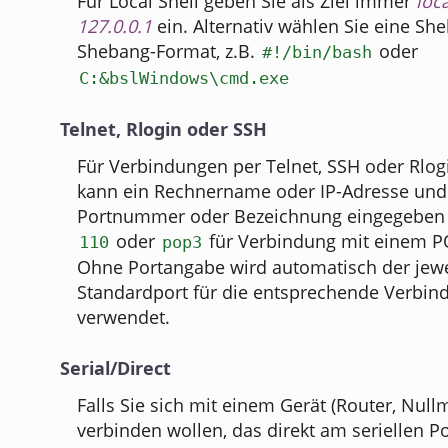
Für Local Shell geben Sie als Ziel immer
loc
127.0.0.1
ein. Alternativ wählen Sie eine She
Shebang-Format, z.B.
oder
#!/bin/bash
C:&bslWindows\cmd.exe
Telnet, Rlogin oder SSH
Für Verbindungen per Telnet, SSH oder Rlogi
kann ein Rechnername oder IP-Adresse und 
Portnummer oder Bezeichnung eingegeben 
oder
für Verbindung mit einem P
110
pop3
Ohne Portangabe wird automatisch der jewe
Standardport für die entsprechende Verbin
verwendet.
Serial/Direct
Falls Sie sich mit einem Gerät (Router, Null
verbinden wollen, das direkt am seriellen P