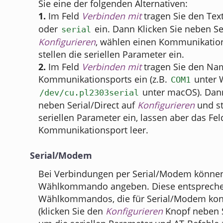
Sie eine der folgenden Alternativen:
1.
Im Feld
Verbinden mit
tragen Sie den Tex
oder
ein. Dann Klicken Sie neben Ser
serial
Konfigurieren
, wählen einen Kommunikatio
stellen die seriellen Parameter ein.
2.
Im Feld
Verbinden mit
tragen Sie den Na
Kommunikationsports ein (z.B.
unter 
COM1
unter macOS). Dann
/dev/cu.pl2303serial
neben Serial/Direct auf
Konfigurieren
und st
seriellen Parameter ein, lassen aber das Fel
Kommunikationsport leer.
Serial/Modem
Bei Verbindungen per Serial/Modem können
Wählkommando angeben. Diese entspreche
Wählkommandos, die für Serial/Modem konf
(klicken Sie den
Konfigurieren
Knopf neben 