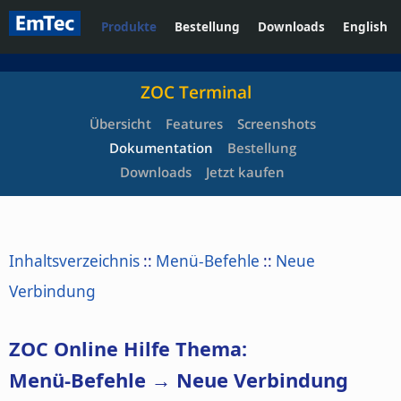
Produkte
Bestellung
Downloads
English
ZOC Terminal
Übersicht
Features
Screenshots
Dokumentation
Bestellung
Downloads
Jetzt kaufen
Inhaltsverzeichnis
::
Menü-Befehle
::
Neue
Verbindung
ZOC Online Hilfe Thema:
Menü-Befehle → Neue Verbindung