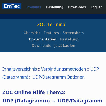
Produkte
Bestellung
Downloads
English
ZOC Terminal
Übersicht
Features
Screenshots
Dokumentation
Bestellung
Downloads
Jetzt kaufen
Inhaltsverzeichnis
::
Verbindungsmethoden
::
UDP
(Datagramm)
::
UDP/Datagramm Optionen
ZOC Online Hilfe Thema:
UDP (Datagramm) → UDP/Datagramm