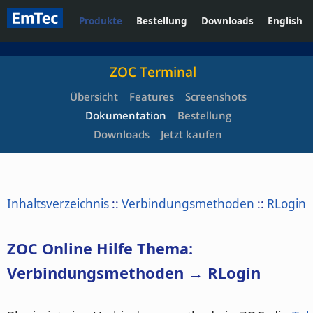
Produkte
Bestellung
Downloads
English
ZOC Terminal
Übersicht
Features
Screenshots
Dokumentation
Bestellung
Downloads
Jetzt kaufen
Inhaltsverzeichnis
::
Verbindungsmethoden
::
RLogin
ZOC Online Hilfe Thema:
Verbindungsmethoden → RLogin