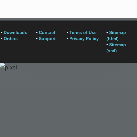
•
Downloads
•
Contact
•
Terms of Use
•
Sitemap
•
Orders
•
Support
•
Privacy Policy
(html)
•
Sitemap
(xml)