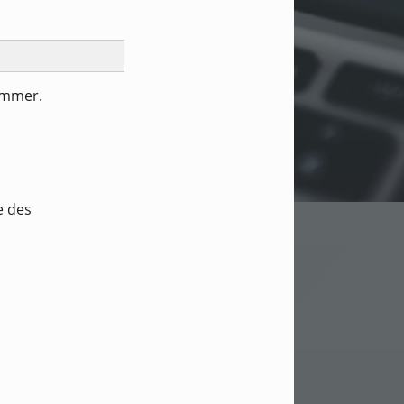
ummer.
e des