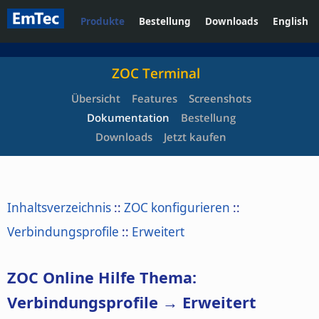
Produkte
Bestellung
Downloads
English
ZOC Terminal
Übersicht
Features
Screenshots
Dokumentation
Bestellung
Downloads
Jetzt kaufen
Inhaltsverzeichnis
::
ZOC konfigurieren
::
Verbindungsprofile
::
Erweitert
ZOC Online Hilfe Thema:
Verbindungsprofile → Erweitert