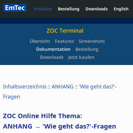
Produkte
Bestellung
Downloads
English
ZOC Terminal
Übersicht
Features
Screenshots
Dokumentation
Bestellung
Downloads
Jetzt kaufen
Inhaltsverzeichnis
::
ANHANG
::
'Wie geht das?'-
Fragen
ZOC Online Hilfe Thema:
ANHANG → 'Wie geht das?'-Fragen