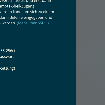
k verschlüsselt und erst dann
Remote-Shell-Zugang
 werden kann, um sich zu einem
 dann Befehle eingegeben und
n werden.
(Mehr über SSH...)
AES-256ctr
Passwort
Sitzung)