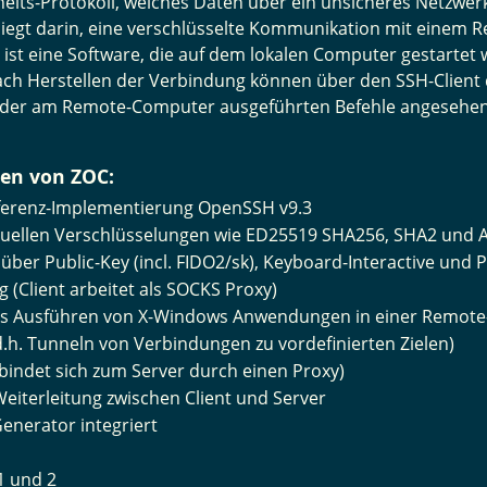
erheits-Protokoll, welches Daten über ein unsicheres Netzwer
liegt darin, eine verschlüsselte Kommunikation mit einem 
 ist eine Software, die auf dem lokalen Computer gestartet
ach Herstellen der Verbindung können über den SSH-Client
 der am Remote-Computer ausgeführten Befehle angesehe
nen von ZOC:
Referenz-Implementierung OpenSSH v9.3
aktuellen Verschlüsselungen wie ED25519 SHA256, SHA2 und 
 über Public-Key (incl. FIDO2/sk), Keyboard-Interactive und 
 (Client arbeitet als SOCKS Proxy)
das Ausführen von X-Windows Anwendungen in einer Remote-
d.h. Tunneln von Verbindungen zu vordefinierten Zielen)
rbindet sich zum Server durch einen Proxy)
eiterleitung zwischen Client und Server
Generator integriert
1 und 2