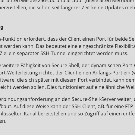
 Varianten wie aes256-cbc und arcfour (diese alten Methode
erzustellen, die schon seit längerer Zeit keine Updates me
ng
-Funktion erfordert, dass der Client einen Port für beide S
ut werden kann. Das bedeutet eine eingeschränkte Flexibilit
Ziel ein separater SSH-Tunnel eingerichtet werden muss.
 weitere Fähigkeit von Secure Shell, der dynamischen Port
t-Weiterleitung richtet der Client einen Anfangs-Port ein (
ftware, die sich später mit diesem Port verbindet, kann dem
reicht werden sollen. Dies funktioniert auf eine ähnliche We
Verbindungsanforderung an den Secure-Shell-Server weiter, 
ut. Auf diese Weise kann der SSH-Client, z.B. für eine FTP-
lüsselten Kanal bereitstellen und so Zugriff auf einen entf
en.