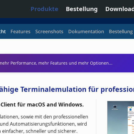
Produkte
Bestellung
Downloa
cht
Features
Screenshots
Dokumentation
Bestellung
 mehr Performance, mehr Features und mehr Optionen...
sfähige Terminalemulation für professi
-Client für macOS and Windows.
tionen, sowie mit den professionellen
- und Automatisierungsfunktionen, wird
 einfacher, schneller und sicherer.