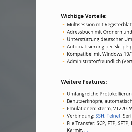
Wichtige Vorteile:
Multisession mit Registerblä
Adressbuch mit Ordnern und
Unterstützung deutscher Um
Automatisierung per Skriptsp
Kompatibel mit Windows 10/
Administratorfreundlich (Ver
Weitere Features:
Umfangreiche Protokollierun
Benutzerknöpfe, automatisc
Emulationen: xterm, VT220, 
Verbindung:
SSH
,
Telnet
, Ser
File Transfer: SCP, FTP, SF
Kermit,
...