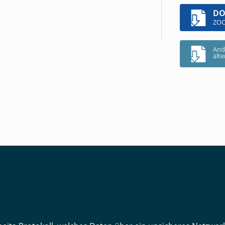
D
ZOC
And
ält