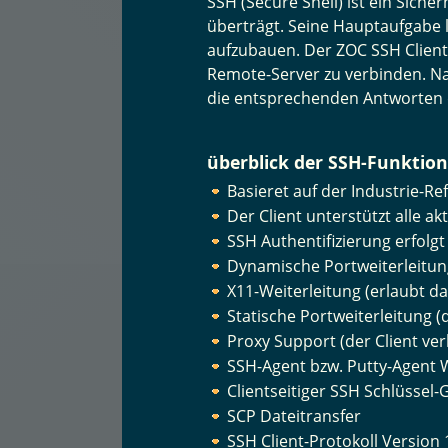
SSH (Secure Shell) ist ein Sich
überträgt. Seine Hauptaufgabe 
aufzubauen. Der ZOC SSH Client
Remote-Server zu verbinden. N
die entsprechenden Antworten
überblick der SSH-Funktio
Basieret auf der Industrie-
Der Client unterstützt alle 
SSH Authentifizierung erfolgt
Dynamische Portweiterleitung
X11-Weiterleitung (erlaubt 
Statische Portweiterleitung (
Proxy Support (der Client ve
SSH-Agent bzw. Putty-Agent W
Clientseitiger SSH Schlüssel-
SCP Dateitransfer
SSH Client-Protokoll Version 