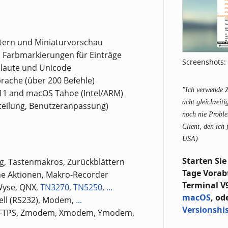
ttern und Miniaturvorschau
 Farbmarkierungen für Einträge
Screenshots: 
laute und Unicode
rache (über 200 Befehle)
"Ich verwende Z
11 and macOS Tahoe (Intel/ARM)
acht gleichzeit
teilung, Benutzeranpassung)
noch nie Proble
Client, den ich
USA)
Starten Sie
g, Tastenmakros, Zurückblättern
Tage Vorab
he Aktionen, Makro-Recorder
Terminal V9
Wyse, QNX,
TN3270
,
TN5250
,
...
macOS
, od
iell (RS232), Modem,
...
Versionshis
TP, FTPS, Zmodem, Xmodem, Ymodem,