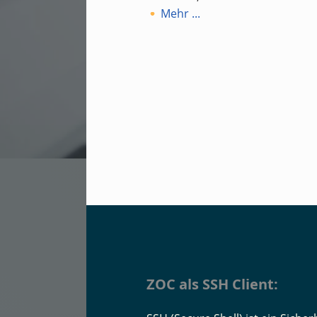
Mehr ...
ZOC als SSH Client: