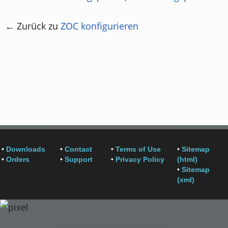
← Zurück zu
ZOC konfigurieren
•
Downloads
•
Contact
•
Terms of Use
•
Sitemap
•
Orders
•
Support
•
Privacy Policy
(html)
•
Sitemap
(xml)