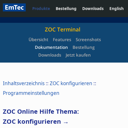
Produkte
Bestellung
Downloads
English
ZOC Terminal
Übersicht
Features
Screenshots
Dokumentation
Bestellung
Downloads
Jetzt kaufen
Inhaltsverzeichnis
::
ZOC konfigurieren
::
Programmeinstellungen
ZOC Online Hilfe Thema:
ZOC konfigurieren →