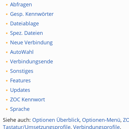
Abfragen
Gesp. Kennwörter
Dateiablage
Spez. Dateien
Neue Verbindung
AutoWahl
Verbindungsende
Sonstiges
Features
Updates
ZOC Kennwort
Sprache
Siehe auch:
Optionen Überblick
,
Optionen-Menü
,
ZO
Tastatur/Umsetzungsprofile
,
Verbindungsprofile
.