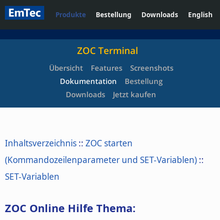
Produkte
Bestellung
Downloads
English
ZOC Terminal
Übersicht
Features
Screenshots
Dokumentation
Bestellung
Downloads
Jetzt kaufen
Inhaltsverzeichnis
::
ZOC starten
(Kommandozeilenparameter und SET-Variablen)
::
SET-Variablen
ZOC Online Hilfe Thema: