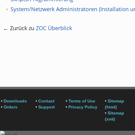
System/Netzwerk Administratoren (Installation u
← Zurück zu
ZOC Überblick
•
Downloads
•
Contact
•
Terms of Use
•
Sitemap
•
Orders
•
Support
•
Privacy Policy
(html)
•
Sitemap
(xml)