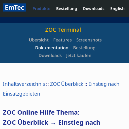
Produkte
Bestellung
Downloads
English
ZOC Terminal
Übersicht
Features
Screenshots
Dokumentation
Bestellung
Downloads
Jetzt kaufen
Inhaltsverzeichnis
::
ZOC Überblick
::
Einstieg nach
Einsatzgebieten
ZOC Online Hilfe Thema:
ZOC Überblick → Einstieg nach