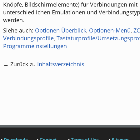
Knöpfe, Bildschirmelemente) für Verbindungen mit
unterschiedlichen Emulationen und Verbindungsty
werden.
Siehe auch:
Optionen Überblick
,
Optionen-Menü
,
ZO
Verbindungsprofile
,
Tastaturprofile/Umsetzungsprof
Programmeinstellungen
← Zurück zu
Inhaltsverzeichnis
•
Downloads
•
Contact
•
Terms of Use
•
Sitemap