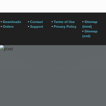
•
Downloads
•
Contact
•
Terms of Use
•
Sitemap
•
Orders
•
Support
•
Privacy Policy
(html)
•
Sitemap
(xml)