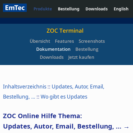
Produkte
Bestellung
Downloads
English
ZOC Terminal
Übersicht
Features
Screenshots
Dokumentation
Bestellung
Downloads
Jetzt kaufen
Inhaltsverzeichnis
::
Updates, Autor, Email,
Bestellung, …
::
Wo gibt es Updates
ZOC Online Hilfe Thema:
Updates, Autor, Email, Bestellung, … →