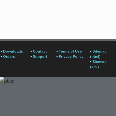
•
Downloads
•
Contact
•
Terms of Use
•
Sitemap
•
Orders
•
Support
•
Privacy Policy
(html)
•
Sitemap
(xml)