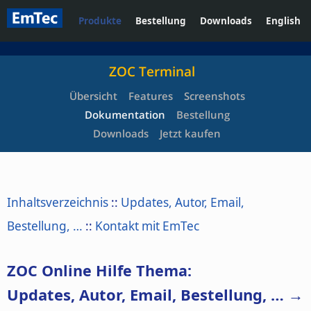
Produkte
Bestellung
Downloads
English
ZOC Terminal
Übersicht
Features
Screenshots
Dokumentation
Bestellung
Downloads
Jetzt kaufen
Inhaltsverzeichnis
::
Updates, Autor, Email,
Bestellung, …
::
Kontakt mit EmTec
ZOC Online Hilfe Thema:
Updates, Autor, Email, Bestellung, … →