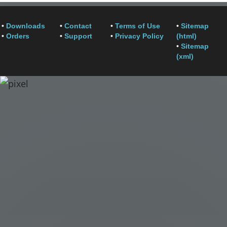
•
Downloads
•
Contact
•
Terms of Use
•
Sitemap
•
Orders
•
Support
•
Privacy Policy
(html)
•
Sitemap
(xml)