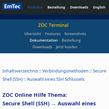
Produkte
Bestellung
Downloads
English
ZOC Terminal
Übersicht
Features
Screenshots
Dokumentation
Bestellung
Downloads
Jetzt kaufen
Inhaltsverzeichnis
::
Verbindungsmethoden
::
Secure
Shell (SSH)
::
Auswahl eines SSH Schlüssels
ZOC Online Hilfe Thema:
Secure Shell (SSH) → Auswahl eines