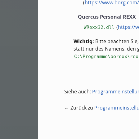
(
https://www.borg.com/~
Quercus Personal REXX
(
https://
WRexx32.dll
Wichtig:
Bitte beachten Sie
statt nur des Namens, den 
C:\Programme\oorexx\rex
Siehe auch:
Programmeinstellu
← Zurück zu
Programmeinstell