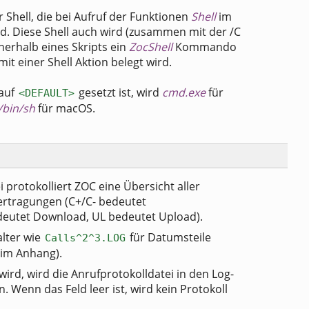
 Shell, die bei Aufruf der Funktionen
Shell
im
d. Diese Shell auch wird (zusammen mit der /C
erhalb eines Skripts ein
ZocShell
Kommando
it einer Shell Aktion belegt wird.
 auf
gesetzt ist, wird
cmd.exe
für
<DEFAULT>
/bin/sh
für macOS.
 protokolliert ZOC eine Übersicht aller
rtragungen (C+/C- bedeutet
deutet Download, UL bedeutet Upload).
lter wie
für Datumsteile
Calls^2^3.LOG
im Anhang).
rd, wird die Anrufprotokolldatei in den Log-
 Wenn das Feld leer ist, wird kein Protokoll