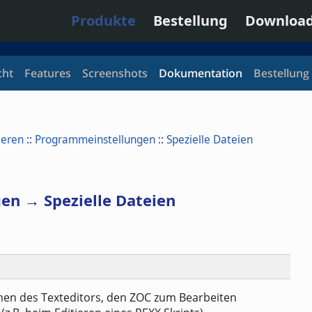
Produkte
Bestellung
Downloa
cht
Features
Screenshots
Dokumentation
Bestellung
ieren
::
Programmeinstellungen
::
Spezielle Dateien
n → Spezielle Dateien
men des Texteditors, den ZOC zum Bearbeiten