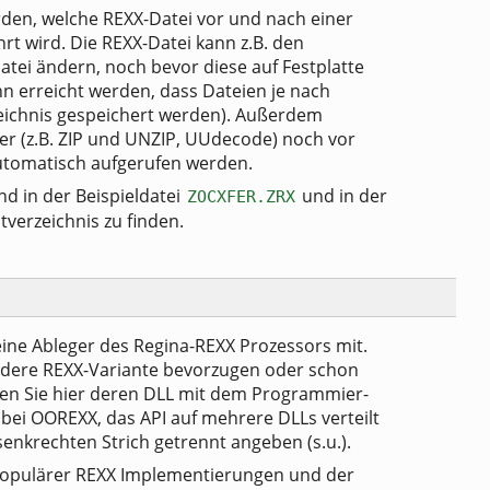
en, welche REXX-Datei vor und nach einer
t wird. Die REXX-Datei kann z.B. den
tei ändern, noch bevor diese auf Festplatte
n erreicht werden, dass Dateien je nach
eichnis gespeichert werden). Außerdem
r (z.B. ZIP und UNZIP, UUdecode) noch vor
utomatisch aufgerufen werden.
nd in der Beispieldatei
und in der
ZOCXFER.ZRX
tverzeichnis zu finden.
ine Ableger des Regina-REXX Prozessors mit.
andere REXX-Variante bevorzugen oder schon
nen Sie hier deren DLL mit dem Programmier-
 bei OOREXX, das API auf mehrere DLLs verteilt
senkrechten Strich getrennt angeben (s.u.).
e populärer REXX Implementierungen und der