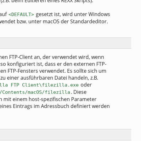
z.B. beim Editieren eines REXX Skripts).
 auf
gesetzt ist, wird unter Windows
<DEFAULT>
endet bzw. unter macOS der Standardeditor.
rnen FTP-Client an, der verwendet wird, wenn
so konfiguriert ist, dass er den externen FTP-
rten FTP-Fensters verwendet. Es sollte sich um
d zu einer ausführbaren Datei handeln, z.B.
oder
lla FTP Client\filezilla.exe
. Diese
/Contents/macOS/filezilla
n mit einem host-spezifischen Parameter
eines Eintrags im Adressbuch definiert werden