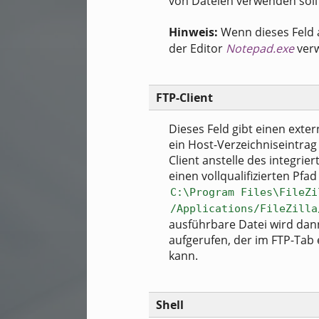
von Dateien verwenden soll (
Hinweis:
Wenn dieses Feld
der Editor
Notepad.exe
verw
FTP-Client
Dieses Feld gibt einen exte
ein Host-Verzeichniseintrag 
Client anstelle des integrie
einen vollqualifizierten Pfa
C:\Program Files\FileZi
/Applications/FileZilla
ausführbare Datei wird dan
aufgerufen, der im FTP-Tab 
kann.
Shell