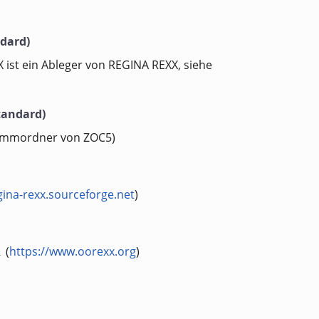
dard)
 ist ein Ableger von REGINA REXX, siehe
tandard)
ammordner von ZOC5)
gina-rexx.sourceforge.net
)
(
https://www.oorexx.org
)
l