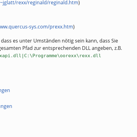
jglatt/rexx/reginald/reginald.htm
)
www.quercus-sys.com/prexx.htm
)
, dass es unter Umständen nötig sein kann, dass Sie
gesamten Pfad zur entsprechenden DLL angeben, z.B.
xapi.dll|C:\Programme\oorexx\rexx.dll
ngen
ungen