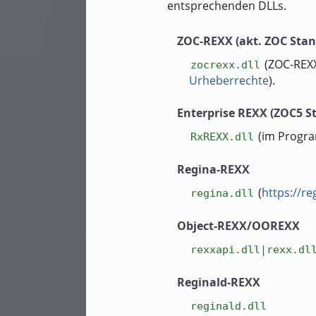
entsprechenden DLLs.
ZOC-REXX (akt. ZOC Stan
(ZOC-REXX
zocrexx.dll
Urheberrechte
).
Enterprise REXX (ZOC5 S
(im Progr
RxREXX.dll
Regina-REXX
(
https://re
regina.dll
Object-REXX/OOREXX
rexxapi.dll|rexx.dl
Reginald-REXX
reginald.dll