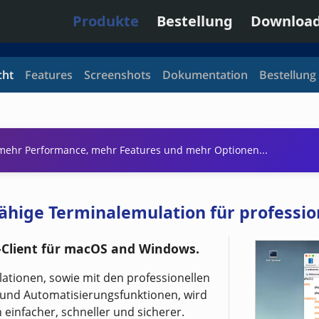
Produkte
Bestellung
Downloa
cht
Features
Screenshots
Dokumentation
Bestellung
 mehr Performance, mehr Features und mehr Optionen...
sfähige Terminalemulation für professi
-Client für macOS and Windows.
tionen, sowie mit den professionellen
- und Automatisierungsfunktionen, wird
 einfacher, schneller und sicherer.