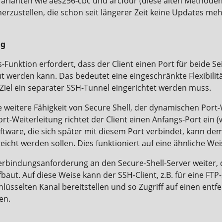
 Varianten wie aes256-cbc und arcfour (diese alten Methode
erzustellen, die schon seit längerer Zeit keine Updates me
ng
-Funktion erfordert, dass der Client einen Port für beide S
ut werden kann. Das bedeutet eine eingeschränkte Flexibilit
Ziel ein separater SSH-Tunnel eingerichtet werden muss.
 weitere Fähigkeit von Secure Shell, der dynamischen Port
t-Weiterleitung richtet der Client einen Anfangs-Port ein (
ftware, die sich später mit diesem Port verbindet, kann dem
reicht werden sollen. Dies funktioniert auf eine ähnliche We
Verbindungsanforderung an den Secure-Shell-Server weiter, 
ut. Auf diese Weise kann der SSH-Client, z.B. für eine FTP-
lüsselten Kanal bereitstellen und so Zugriff auf einen entf
en.