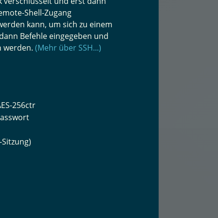
k verschlüsselt und erst dann
Remote-Shell-Zugang
 werden kann, um sich zu einem
 dann Befehle eingegeben und
n werden.
(Mehr über SSH...)
AES-256ctr
Passwort
Sitzung)