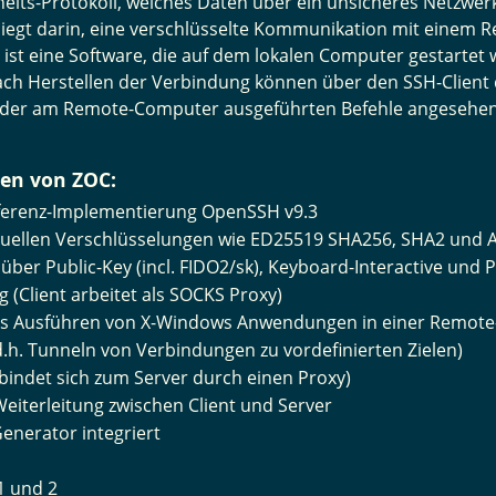
erheits-Protokoll, welches Daten über ein unsicheres Netzwer
liegt darin, eine verschlüsselte Kommunikation mit einem 
 ist eine Software, die auf dem lokalen Computer gestartet
ach Herstellen der Verbindung können über den SSH-Client
 der am Remote-Computer ausgeführten Befehle angesehe
nen von ZOC:
Referenz-Implementierung OpenSSH v9.3
aktuellen Verschlüsselungen wie ED25519 SHA256, SHA2 und 
 über Public-Key (incl. FIDO2/sk), Keyboard-Interactive und 
 (Client arbeitet als SOCKS Proxy)
das Ausführen von X-Windows Anwendungen in einer Remote-
d.h. Tunneln von Verbindungen zu vordefinierten Zielen)
rbindet sich zum Server durch einen Proxy)
eiterleitung zwischen Client und Server
Generator integriert
1 und 2