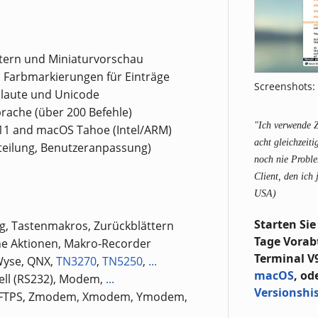
ttern und Miniaturvorschau
 Farbmarkierungen für Einträge
Screenshots: 
laute und Unicode
rache (über 200 Befehle)
"Ich verwende Z
11 and macOS Tahoe (Intel/ARM)
acht gleichzeit
teilung, Benutzeranpassung)
noch nie Proble
Client, den ich
USA)
Starten Sie
g, Tastenmakros, Zurückblättern
Tage Vorab
he Aktionen, Makro-Recorder
Terminal V9
Wyse, QNX,
TN3270
,
TN5250
,
...
macOS
, od
iell (RS232), Modem,
...
Versionshis
TP, FTPS, Zmodem, Xmodem, Ymodem,