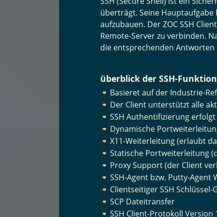
SSH (Secure Shell) ist ein Sich
überträgt. Seine Hauptaufgabe 
aufzubauen. Der ZOC SSH Client
Remote-Server zu verbinden. N
die entsprechenden Antworten
überblick der SSH-Funktio
Basieret auf der Industrie-
Der Client unterstützt alle 
SSH Authentifizierung erfolgt
Dynamische Portweiterleitung
X11-Weiterleitung (erlaubt 
Statische Portweiterleitung (
Proxy Support (der Client ve
SSH-Agent bzw. Putty-Agent W
Clientseitiger SSH Schlüssel-
SCP Dateitransfer
SSH Client-Protokoll Version 