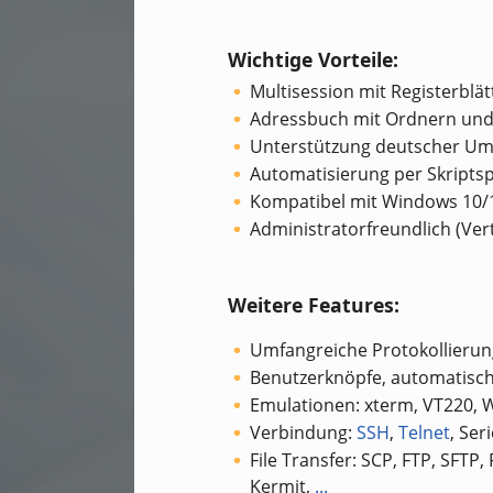
Wichtige Vorteile:
Multisession mit Registerblä
Adressbuch mit Ordnern und
Unterstützung deutscher Um
Automatisierung per Skriptsp
Kompatibel mit Windows 10/
Administratorfreundlich (Ver
Weitere Features:
Umfangreiche Protokollierun
Benutzerknöpfe, automatisc
Emulationen: xterm, VT220, 
Verbindung:
SSH
,
Telnet
, Ser
File Transfer: SCP, FTP, SF
Kermit,
...