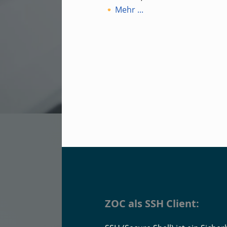
Mehr ...
ZOC als SSH Client: