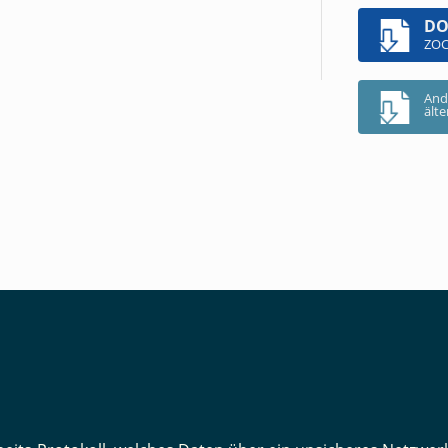
D
ZOC
And
ält