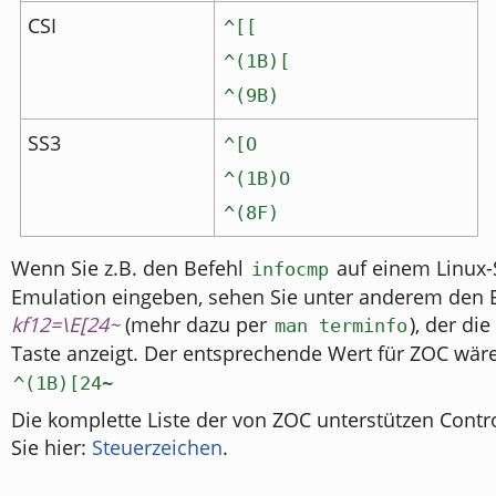
CSI
^[[
^(1B)[
^(9B)
SS3
^[O
^(1B)O
^(8F)
Wenn Sie z.B. den Befehl
auf einem Linux-
infocmp
Emulation eingeben, sehen Sie unter anderem den E
kf12=\E[24~
(mehr dazu per
), der di
man terminfo
Taste anzeigt. Der entsprechende Wert für ZOC wär
^(1B)[24~
Die komplette Liste der von ZOC unterstützen Contr
Sie hier:
Steuerzeichen
.