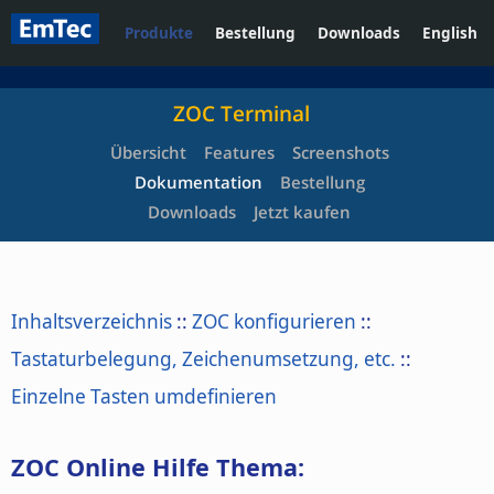
Produkte
Bestellung
Downloads
English
ZOC Terminal
Übersicht
Features
Screenshots
Dokumentation
Bestellung
Downloads
Jetzt kaufen
Inhaltsverzeichnis
::
ZOC konfigurieren
::
Tastaturbelegung, Zeichenumsetzung, etc.
::
Einzelne Tasten umdefinieren
ZOC Online Hilfe Thema: