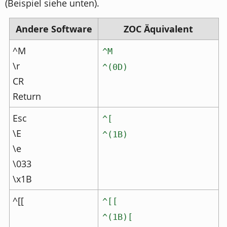
(Beispiel siehe unten).
Andere Software
ZOC Äquivalent
^M
^M
\r
^(0D)
CR
Return
Esc
^[
\E
^(1B)
\e
\033
\x1B
^[[
^[[
^(1B)[