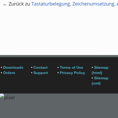
← Zurück zu
Tastaturbelegung, Zeichenumsetzung, e
•
Downloads
•
Contact
•
Terms of Use
•
Sitemap
•
Orders
•
Support
•
Privacy Policy
(html)
•
Sitemap
(xml)