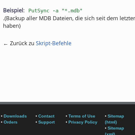
Beispiel
:
PutSync -a "*.mdb"
.(Backup aller MDB Dateien, die sich seit dem letzt
haben)
← Zurück zu
Skript-Befehle
•
Downloads
•
Contact
•
Terms of Use
•
Sitemap
•
Orders
•
Support
•
Privacy Policy
(html)
•
Sitemap
(xml)