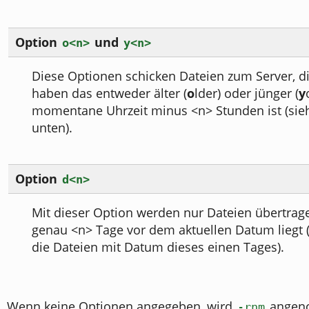
Option
und
o<n>
y<n>
Diese Optionen schicken Dateien zum Server, d
haben das entweder älter (
o
lder) oder jünger (
y
momentane Uhrzeit minus <n> Stunden ist (sieh
unten).
Option
d<n>
Mit dieser Option werden nur Dateien übertra
genau <n> Tage vor dem aktuellen Datum liegt 
die Dateien mit Datum dieses einen Tages).
Wenn keine Optionen angegeben, wird
angen
-rnm