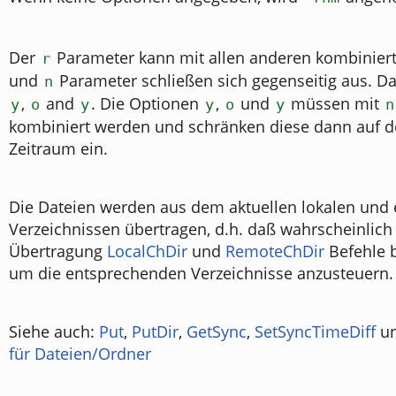
Der
Parameter kann mit allen anderen kombinier
r
und
Parameter schließen sich gegenseitig aus. Das
n
,
and
. Die Optionen
,
und
müssen mit
y
o
y
y
o
y
n
kombiniert werden und schränken diese dann auf 
Zeitraum ein.
Die Dateien werden aus dem aktuellen lokalen und 
Verzeichnissen übertragen, d.h. daß wahrscheinlich
Übertragung
LocalChDir
und
RemoteChDir
Befehle b
um die entsprechenden Verzeichnisse anzusteuern.
Siehe auch:
Put
,
PutDir
,
GetSync
,
SetSyncTimeDiff
u
für Dateien/Ordner