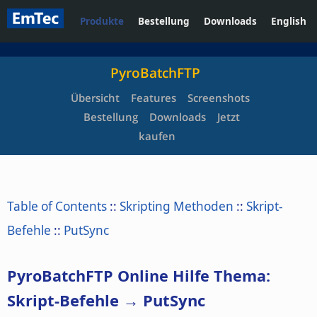
Produkte
Bestellung
Downloads
English
PyroBatchFTP
Übersicht
Features
Screenshots
Bestellung
Downloads
Jetzt
kaufen
Table of Contents
::
Skripting Methoden
::
Skript-
Befehle
::
PutSync
PyroBatchFTP Online Hilfe Thema:
Skript-Befehle → PutSync