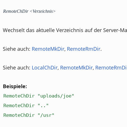
RemoteChDir <Verzeichnis>
Wechselt das aktuelle Verzeichnis auf der Server-M
Siehe auch:
RemoteMkDir
,
RemoteRmDir
.
Siehe auch:
LocalChDir
,
RemoteMkDir
,
RemoteRmDi
Beispiele:
RemoteChDir "uploads/joe"
RemoteChDir ".."
RemoteChDir "/usr"