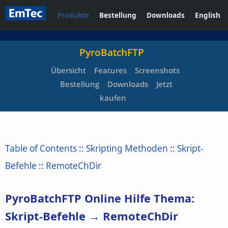
Produkte
Bestellung
Downloads
English
PyroBatchFTP
Übersicht
Features
Screenshots
Bestellung
Downloads
Jetzt
kaufen
Table of Contents
::
Skripting Methoden
::
Skript-
Befehle
::
RemoteChDir
PyroBatchFTP Online Hilfe Thema:
Skript-Befehle → RemoteChDir