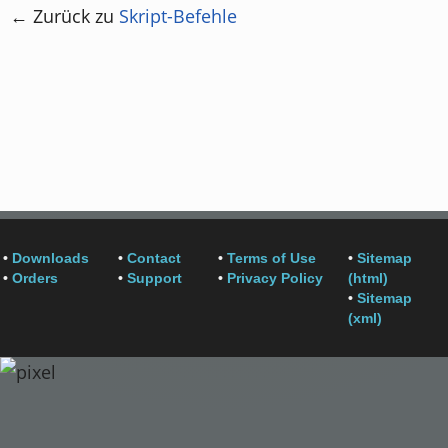
← Zurück zu
Skript-Befehle
•
Downloads
•
Contact
•
Terms of Use
•
Sitemap
•
Orders
•
Support
•
Privacy Policy
(html)
•
Sitemap
(xml)