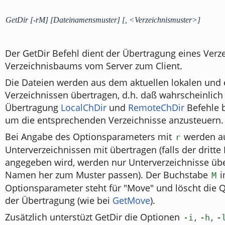
GetDir [-rM] [Dateinamensmuster] [, <Verzeichnismuster>]
Der GetDir Befehl dient der Übertragung eines Verz
Verzeichnisbaums vom Server zum Client.
Die Dateien werden aus dem aktuellen lokalen und 
Verzeichnissen übertragen, d.h. daß wahrscheinlich
Übertragung
LocalChDir
und
RemoteChDir
Befehle b
um die entsprechenden Verzeichnisse anzusteuern.
Bei Angabe des Optionsparameters mit
werden au
r
Unterverzeichnissen mit übertragen (falls der dritt
angegeben wird, werden nur Unterverzeichnisse übe
Namen her zum Muster passen). Der Buchstabe
i
M
Optionsparameter steht für "Move" und löscht die 
der Übertragung (wie bei
GetMove
).
Zusätzlich unterstüzt GetDir die Optionen
,
,
-i
-h
-