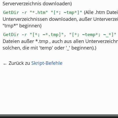
Serververzeichnis downloaden)
(Alle .htm Date
GetDir -r "*.htm" "[*; ~tmp*]"
Unterverzeichnissen downloaden, außer Unterverzei
"tmp*" beginnen)
GetDir -r "[*; ~*.tmp]", "[*; ~temp*; ~_*]"
Dateien außer *.tmp , auch aus allen Unterverzeich
solchen, die mit 'temp' oder '_' beginnen).)
← Zurück zu
Skript-Befehle