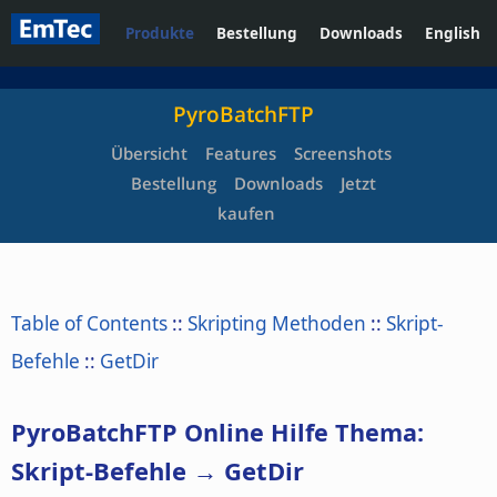
Produkte
Bestellung
Downloads
English
PyroBatchFTP
Übersicht
Features
Screenshots
Bestellung
Downloads
Jetzt
kaufen
Table of Contents
::
Skripting Methoden
::
Skript-
Befehle
::
GetDir
PyroBatchFTP Online Hilfe Thema:
Skript-Befehle → GetDir