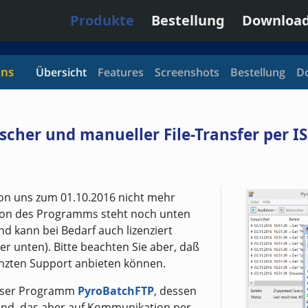
Produkte
Bestellung
Downloa
ans
Übersicht
Features
Screenshots
Bestellung
D
scher und manueller File-Transfer per
on uns zum 01.10.2016 nicht mehr
rsion des Programms steht noch unten
 kann bei Bedarf auch lizenziert
er unten). Bitte beachten Sie aber, daß
enzten Support anbieten können.
unser Programm
PyroBatchFTP
, dessen
ind, das aber auf Kommunikation per