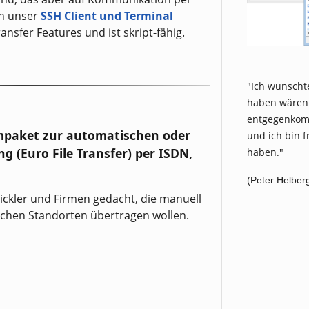
ch unser
SSH Client und Terminal
ransfer Features und ist skript-fähig.
"Ich wünscht
haben wären 
entgegenkom
mpaket zur automatischen oder
und ich bin f
 (Euro File Transfer) per ISDN,
haben."
(Peter Helber
wickler und Firmen gedacht, die manuell
schen Standorten übertragen wollen.