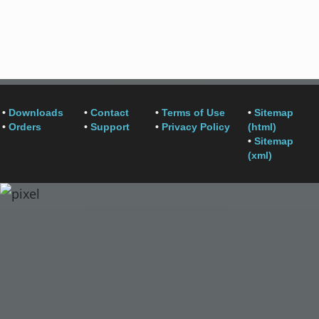
•
Downloads
•
Contact
•
Terms of Use
•
Sitemap
•
Orders
•
Support
•
Privacy Policy
(html)
•
Sitemap
(xml)