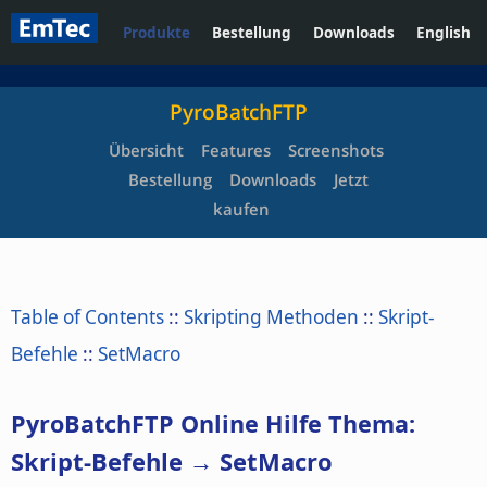
Produkte
Bestellung
Downloads
English
PyroBatchFTP
Übersicht
Features
Screenshots
Bestellung
Downloads
Jetzt
kaufen
Table of Contents
::
Skripting Methoden
::
Skript-
Befehle
::
SetMacro
PyroBatchFTP Online Hilfe Thema:
Skript-Befehle → SetMacro