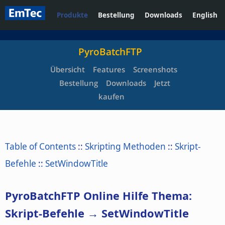
Produkte
Bestellung
Downloads
English
PyroBatchFTP
Übersicht
Features
Screenshots
Bestellung
Downloads
Jetzt
kaufen
Table of Contents
::
Skripting Methoden
::
Skript-
Befehle
::
SetWindowTitle
PyroBatchFTP Online Hilfe Thema:
Skript-Befehle → SetWindowTitle