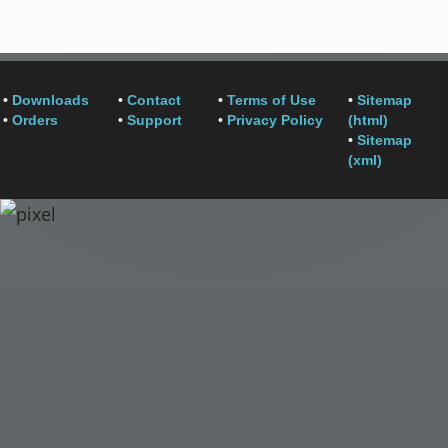
•
Downloads
•
Contact
•
Terms of Use
•
Sitemap
•
Orders
•
Support
•
Privacy Policy
(html)
•
Sitemap
(xml)