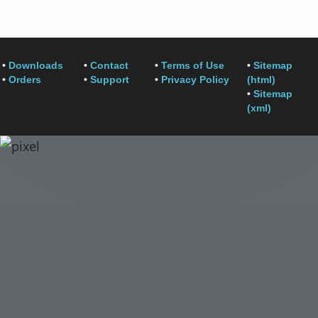
•
Downloads
•
Contact
•
Terms of Use
•
Sitemap
•
Orders
•
Support
•
Privacy Policy
(html)
•
Sitemap
(xml)