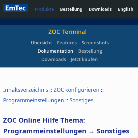
Produkte
Bestellung
Downloads
English
ZOC Terminal
Übersicht
Features
Screenshots
Dokumentation
Bestellung
Downloads
Jetzt kaufen
Inhaltsverzeichnis
::
ZOC konfigurieren
::
Programmeinstellungen
::
Sonstiges
ZOC Online Hilfe Thema:
Programmeinstellungen → Sonstiges