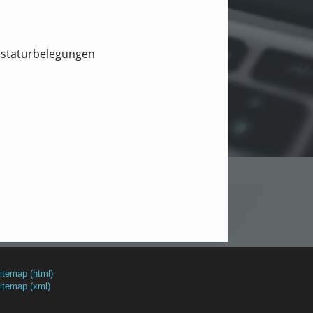
Tastaturbelegungen
itemap (html)
itemap (xml)