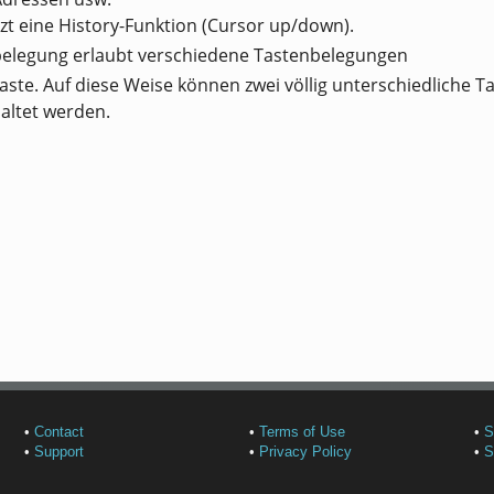
itzt eine History-Funktion (Cursor up/down).
belegung erlaubt verschiedene Tastenbelegungen
aste. Auf diese Weise können zwei völlig unterschiedliche 
altet werden.
•
Contact
•
Terms of Use
•
S
•
Support
•
Privacy Policy
•
S