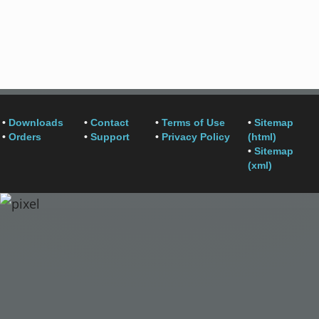
•
Downloads
•
Contact
•
Terms of Use
•
Sitemap
•
Orders
•
Support
•
Privacy Policy
(html)
•
Sitemap
(xml)