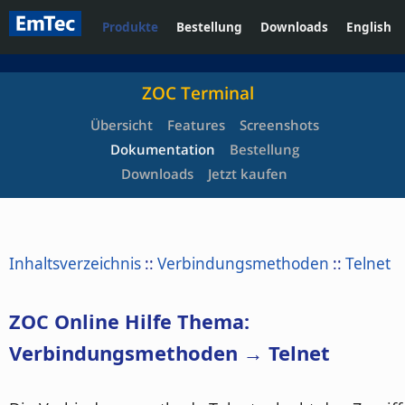
Produkte
Bestellung
Downloads
English
ZOC Terminal
Übersicht
Features
Screenshots
Dokumentation
Bestellung
Downloads
Jetzt kaufen
Inhaltsverzeichnis
::
Verbindungsmethoden
::
Telnet
ZOC Online Hilfe Thema:
Verbindungsmethoden → Telnet