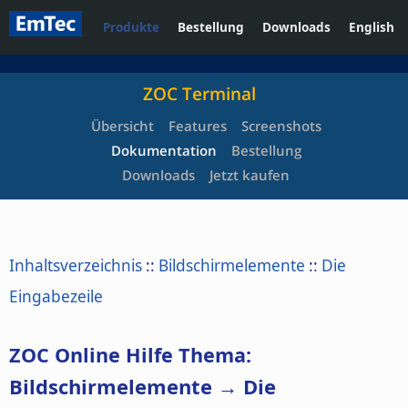
Produkte
Bestellung
Downloads
English
ZOC Terminal
Übersicht
Features
Screenshots
Dokumentation
Bestellung
Downloads
Jetzt kaufen
Inhaltsverzeichnis
::
Bildschirmelemente
::
Die
Eingabezeile
ZOC Online Hilfe Thema:
Bildschirmelemente → Die