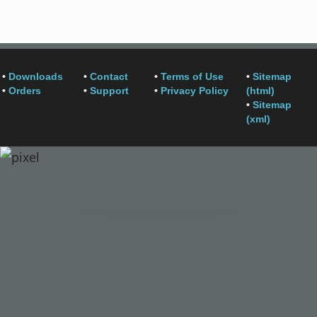
•
Downloads
•
Contact
•
Terms of Use
•
Sitemap
•
Orders
•
Support
•
Privacy Policy
(html)
•
Sitemap
(xml)