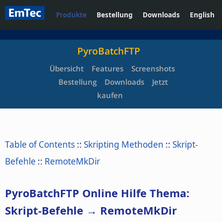
Produkte
Bestellung
Downloads
English
PyroBatchFTP
Übersicht
Features
Screenshots
Bestellung
Downloads
Jetzt
kaufen
Table of Contents
::
Skripting Methoden
::
Skript-
Befehle
::
RemoteMkDir
PyroBatchFTP Online Hilfe Thema:
Skript-Befehle → RemoteMkDir