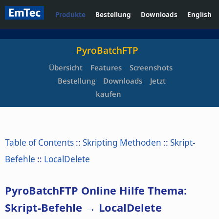
Produkte
Bestellung
Downloads
English
PyroBatchFTP
Übersicht
Features
Screenshots
Bestellung
Downloads
Jetzt
kaufen
Table of Contents
::
Skripting Methoden
::
Skript-
Befehle
::
LocalDelete
PyroBatchFTP Online Hilfe Thema:
Skript-Befehle → LocalDelete