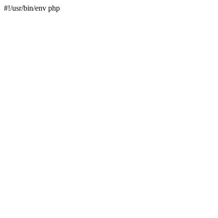
#!/usr/bin/env php